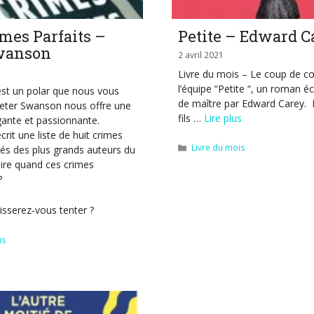
mes Parfaits –
Petite – Edward C
wanson
2 avril 2021
Livre du mois – Le coup de c
l’équipe “Petite “, un roman éc
est un polar que nous vous
de maître par Edward Carey. Fi
eter Swanson nous offre une
fils …
Lire plus
gante et passionnante.
écrit une liste de huit crimes
Catégories
Livre du mois
irés des plus grands auteurs du
aire quand ces crimes
?
aisserez-vous tenter ?
is