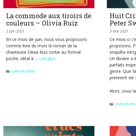
La commode aux tiroirs de
Huit Cri
couleurs – Olivia Ruiz
Peter S
2 juin 2021
3 mai 2021
En ce mois de juin, nous vous proposons
Ce mois-ci c’
comme livre du mois le roman de la
proposons. P
chanteuse Olivia Ruiz sortie au format
enquête intri
poche, idéal à …
Lire plus
Un libraire a 
parfaits insp
genre. Que f
Catégories
Livre du mois
prennent vie 
Alors, vous l
Catégories
Livre du mo