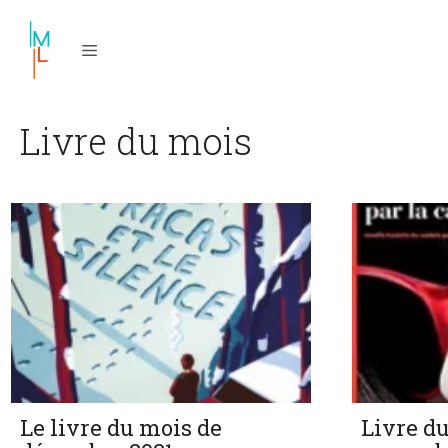
Aller
au
contenu
Livre du mois
Le livre du mois de
Livre d