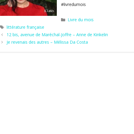
#livredumois
Catégories
Livre du mois
Étiquettes
littérature française
12 bis, avenue de Maréchal-Joffre – Anne de Kinkelin
Je revenais des autres – Mélissa Da Costa
Hors les murs
Agenda
Actus