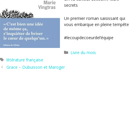
secrets
Un premier roman saisissant qui
vous embarque en pleine tempête
#lecoupdecoeurdel’équipe
Catégories
Livre du mois
Étiquettes
littérature française
Grace – Dubuisson et Maroger
Mon mari – Maud Ventura
Hors les murs
Agenda