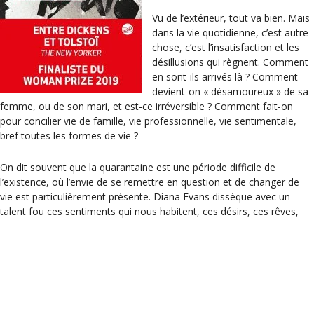
Vu de l’extérieur, tout va bien. Mais
dans la vie quotidienne, c’est autre
chose, c’est l’insatisfaction et les
désillusions qui règnent. Comment
en sont-ils arrivés là ? Comment
devient-on « désamoureux » de sa
femme, ou de son mari, et est-ce irréversible ? Comment fait-on
pour concilier vie de famille, vie professionnelle, vie sentimentale,
bref toutes les formes de vie ?
On dit souvent que la quarantaine est une période difficile de
l’existence, où l’envie de se remettre en question et de changer de
vie est particulièrement présente. Diana Evans dissèque avec un
talent fou ces sentiments qui nous habitent, ces désirs, ces rêves,
mais aussi ce que l’on en fait, au bout du compte.
Ce roman vous parlera, forcément, et mérite largement d’être
recommandé. Bravo à l’auteure et à son éditeur.