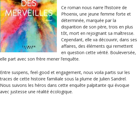
Ce roman nous narre l’histoire de
Phoenix, une jeune femme forte et
déterminée, marquée par la
disparition de son père, trois en plus
tôt, mort en rejoignant sa maîtresse.
Cependant, elle va découvrir, dans ses
affaires, des éléments qui remettent
en question cette vérité. Bouleversée,
elle part avec son frère mener l’enquête.
Entre suspens, feel-good et engagement, nous voila partis sur les
traces de cette histoire familiale sous la plume de Julien Sandrel.
Nous suivons les héros dans cette enquête palpitante qui évoque
avec justesse une réalité écologique.
Catégories
Livre du mois
Étiquettes
littérature française
,
livre du mois
,
roman
Vania, Vassia et la fille de Vassia – Liana Levi
Il est des hommes qui se perdront toujours – Rebecca Lighieri