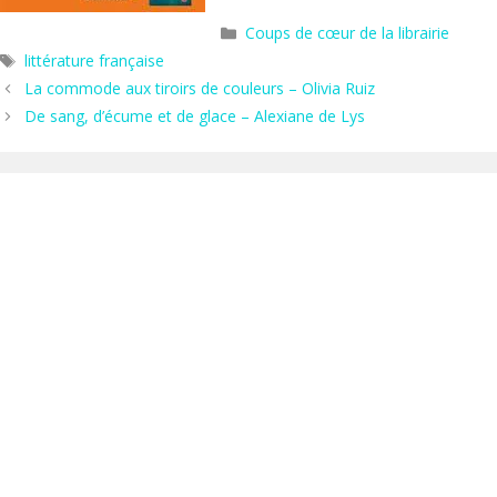
Catégories
Coups de cœur de la librairie
Étiquettes
littérature française
La commode aux tiroirs de couleurs – Olivia Ruiz
De sang, d’écume et de glace – Alexiane de Lys
Hors les murs
Agenda
Actus