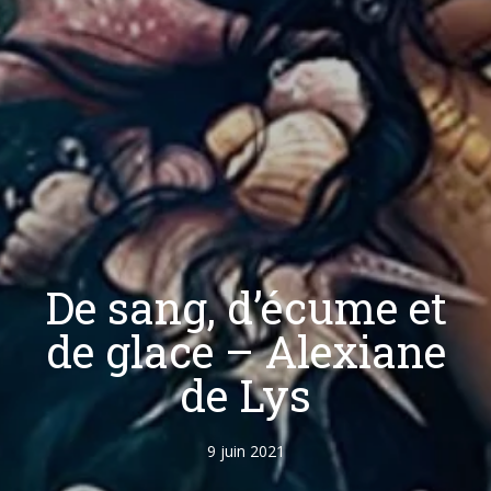
De sang, d’écume et
de glace – Alexiane
de Lys
9 juin 2021