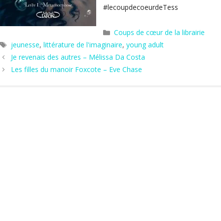
#lecoupdecoeurdeTess
Catégories
Coups de cœur de la librairie
Étiquettes
jeunesse
,
littérature de l'imaginaire
,
young adult
Je revenais des autres – Mélissa Da Costa
Les filles du manoir Foxcote – Eve Chase
Hors les murs
Agenda
Actus