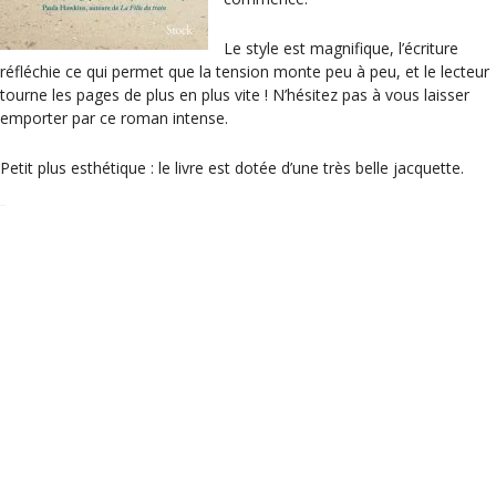
Le style est magnifique, l’écriture
réfléchie ce qui permet que la tension monte peu à peu, et le lecteur
tourne les pages de plus en plus vite ! N’hésitez pas à vous laisser
emporter par ce roman intense.
Petit plus esthétique : le livre est dotée d’une très belle jacquette.
Cette chronique est tout d’abord parue sur
Onalu #75
https://www.onlalu.com/2019/06/18/quoi-lire-75-
44879
Catégories
Coups de cœur de la librairie
Étiquettes
littérature étrangère
,
roman
,
VendrediLecture
Les fleurs sauvages – éd. Mazarine
Tous les hommes n’habitent pas le monde de la même façon –