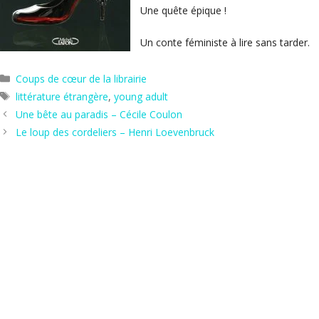
Une quête épique !
Un conte féministe à lire sans tarder.
Catégories
Coups de cœur de la librairie
Étiquettes
littérature étrangère
,
young adult
Une bête au paradis – Cécile Coulon
Le loup des cordeliers – Henri Loevenbruck
Hors les murs
Agenda
Actus