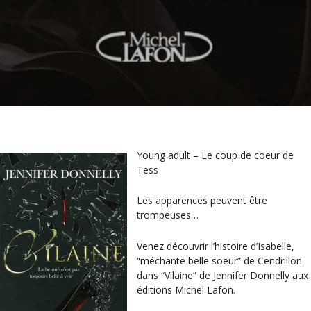
Young adult – Le coup de coeur de
Tess
Les apparences peuvent être
trompeuses…
Venez découvrir l’histoire d’Isabelle,
“méchante belle soeur” de Cendrillon
dans “Vilaine” de Jennifer Donnelly aux
éditions Michel Lafon.