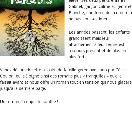
élever ses deux petits enfants;
Gabriel, garçon calme et gentil et
Blanche, une force de la nature à
ne pas sous-estimer.
Les années passent, les enfants
grandissent mais leur
attachement à leur ferme est
toujours présent et de plus en
plus fort.
Venez découvrir cette histoire de famille gérée avec brio par Cécile
Coulon, qui s’éloigne ainsi des romans plus « tranquilles » qu’elle
faisait avant et nous offre un roman tout en tension qui nous glacera
jusqu’à la dernière page.
Un roman à couper le souffle !
Catégories
Coups de cœur de la librairie
Étiquettes
littérature française
La fourmi rouge – Emilie Chazerand