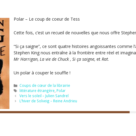
Polar – Le coup de coeur de Tess
Cette fois, c’est un recueil de nouvelles que nous offre Stephe
“Si ça saigne”, ce sont quatre histoires angoissantes comme l’au
Stephen King nous entraîne à la frontière entre réel et imagin
Mr Harrigan, La vie de Chuck , Si ça saigne,
et
Rat
.
Un polar à couper le souffle !
Catégories
Coups de cœur de la librairie
Étiquettes
littérature étrangère
,
Polar
Vers le soleil – Julien Sandrel
L’hiver de Solveig – Reine Andrieu
Instagram
Facebook
lan du site
Mentions légales