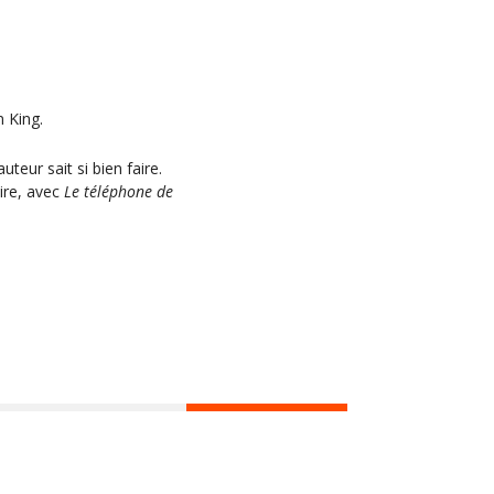
n King.
teur sait si bien faire.
aire, avec
Le téléphone de
Hors les murs
Agenda
Actus