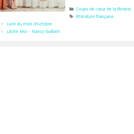
Catégories
Coups de cœur de la librairie
Étiquettes
littérature française
Livre du mois d’octobre
Lâche Moi – Nancy Guilbert
Hors les murs
Agenda
Actus