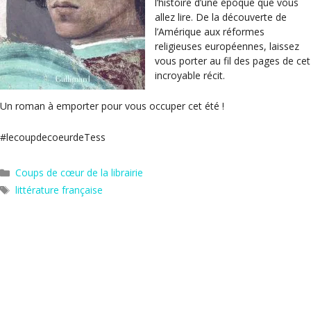
l’histoire d’une époque que vous
allez lire. De la découverte de
l’Amérique aux réformes
religieuses européennes, laissez
vous porter au fil des pages de cet
incroyable récit.
Un roman à emporter pour vous occuper cet été !
#lecoupdecoeurdeTess
Catégories
Coups de cœur de la librairie
Étiquettes
littérature française
Iberio – David Zukerman
Le samedi au paradis – Angela Burke Kunkel
Hors les murs