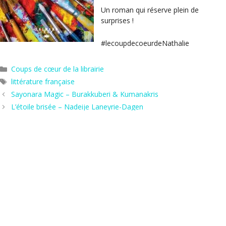
Un roman qui réserve plein de
surprises !
#lecoupdecoeurdeNathalie
Catégories
Coups de cœur de la librairie
Étiquettes
littérature française
Sayonara Magic – Burakkuberi & Kumanakris
L’étoile brisée – Nadeije Laneyrie-Dagen
Hors les murs
Agenda