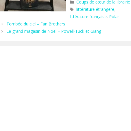
Catégories
Coups de cœur de la librairie
Étiquettes
littérature étrangère
,
littérature française
,
Polar
Tombée du ciel – Fan Brothers
Le grand magasin de Noël – Powell-Tuck et Giang
Hors les murs
Agenda
Actus