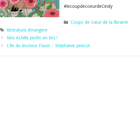
#lecoupdecoeurdeCindy
Catégories
Coups de cœur de la librairie
Étiquettes
littérature étrangère
Moi Achille (enfin en 6e) !
L’île du docteur Faust – Stéphanie Janicot
Hors les murs
Agenda
Actus