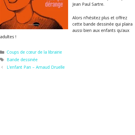
Jean Paul Sartre.
Alors n’hésitez plus et offrez
cette bande dessinée qui plaira
aussi bien aux enfants qu’aux
adultes !
Catégories
Coups de cœur de la librairie
Étiquettes
Bande dessinée
L’enfant Pan – Arnaud Druelle
Kerozene – Adeline Dieudonné
Hors les murs
Agenda