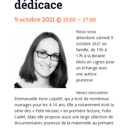
dédicace
N
9 octobre 2021
@
–
15:00
17:00
a
v
Nous vous
i
attendons samedi 9
octobre 2021 en
g
famille, de 15h à
a
17h à la librairie
t
Mots en Lignes pour
un échange avec
i
une autrice
o
jeunesse.
n
Venez rencontrer
É
Emmanuelle Kecir-Lepetit, qui a écrit de nombreux
v
ouvrages pour les 4-10 ans. Elle a notamment écrit la
è
série des « Petit Nicolas » en première lecture, Folio
Cadet. Mais elle propose aussi une large sélection de
n
documentaires jeunesse de la maternelle au primaire.
e