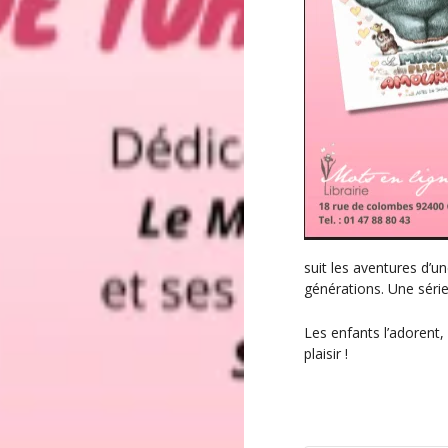
n
t
suit les aventures d’u
générations. Une série
Les enfants l’adorent,
plaisir !