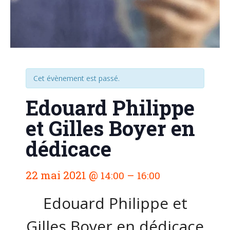
Cet évènement est passé.
Edouard Philippe
et Gilles Boyer en
dédicace
N
22 mai 2021
@
–
14:00
16:00
a
v
Edouard Philippe et
i
g
Gilles Boyer en dédicace