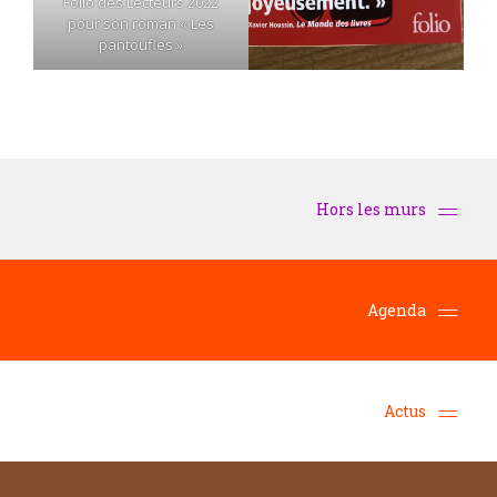
Folio des Lecteurs 2022
pour son roman « Les
pantoufles »
Hors les murs
Agenda
Actus