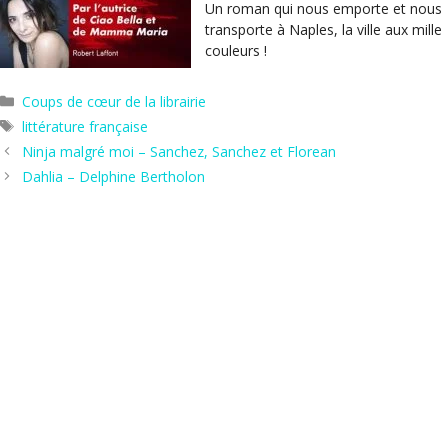
Un roman qui nous emporte et nous
transporte à Naples, la ville aux mille
couleurs !
Catégories
Coups de cœur de la librairie
Étiquettes
littérature française
Ninja malgré moi – Sanchez, Sanchez et Florean
Dahlia – Delphine Bertholon
Hors les murs
Agenda
Actus