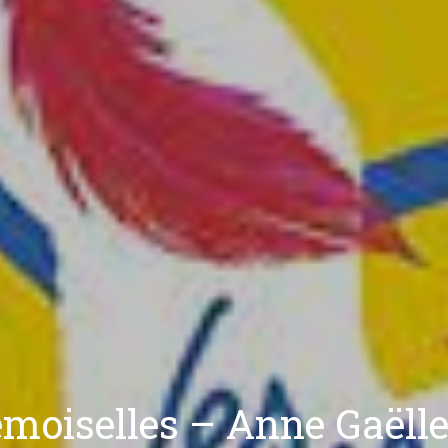
emoiselles – Anne Gaëll