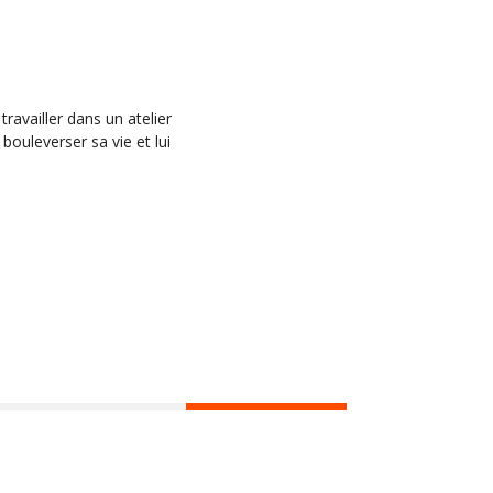
ravailler dans un atelier
 bouleverser sa vie et lui
Hors les murs
Agenda
Actus