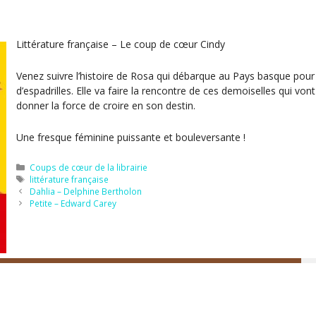
Littérature française – Le coup de cœur Cindy
Venez suivre l’histoire de Rosa qui débarque au Pays basque pour t
d’espadrilles. Elle va faire la rencontre de ces demoiselles qui vont
donner la force de croire en son destin.
Une fresque féminine puissante et bouleversante !
Catégories
Coups de cœur de la librairie
Étiquettes
littérature française
Dahlia – Delphine Bertholon
Petite – Edward Carey
Instagram
Facebook
lan du site
Mentions légales