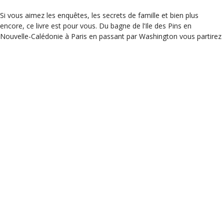
Si vous aimez les enquêtes, les secrets de famille et bien plus
encore, ce livre est pour vous. Du bagne de l’Ile des Pins en
Nouvelle-Calédonie à Paris en passant par Washington vous partirez
sur les traces d’un manuscrit codé que personne n’avait réussi
jusqu’à présent à décrypter. Carton plein de l’équipe de Mots en
Lignes !
Nous accueillons l’autrice pour une rencontre signature le samedi 21
mai de 15 h à 17 heures
Catégories
Coups de cœur de la librairie
,
Livre du mois
Un court recueil pour bien commencer l’année
La famille – Suzanne Privat, ed Livre de poche
Hors les murs