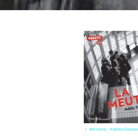
Kerozene – Adeline Dieudo
Trois – Valérie Perrin