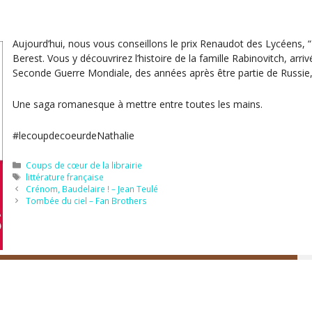
Aujourd’hui, nous vous conseillons le prix Renaudot des Lycéens, 
Berest. Vous y découvrirez l’histoire de la famille Rabinovitch, arri
Seconde Guerre Mondiale, des années après être partie de Russie, 
Une saga romanesque à mettre entre toutes les mains.
#lecoupdecoeurdeNathalie
Catégories
Coups de cœur de la librairie
Étiquettes
littérature française
Crénom, Baudelaire ! – Jean Teulé
Tombée du ciel – Fan Brothers
Instagram
Facebook
lan du site
Mentions légales