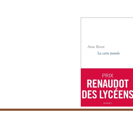
Horaires & infos pratiques
L’équipe
Contacts
P