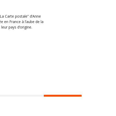
“La Carte postale” d’Anne
vée en France à l’aube de la
leur pays d’origine.
Hors les murs
Agenda
Actus