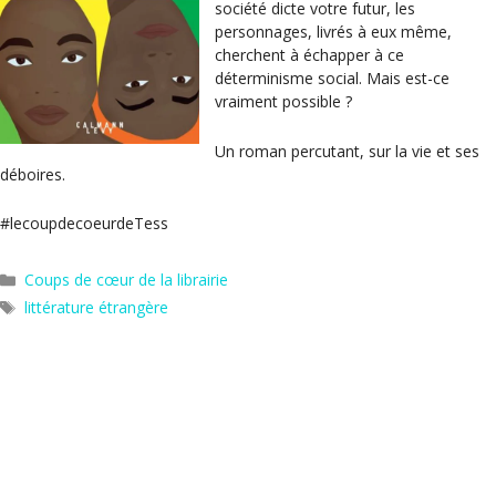
société dicte votre futur, les
personnages, livrés à eux même,
cherchent à échapper à ce
déterminisme social. Mais est-ce
vraiment possible ?
Un roman percutant, sur la vie et ses
déboires.
#lecoupdecoeurdeTess
Catégories
Coups de cœur de la librairie
Étiquettes
littérature étrangère
Paris Z week – Aurélie Gerlach
La malédiction de Highmoor – Erin A. Craig
Hors les murs