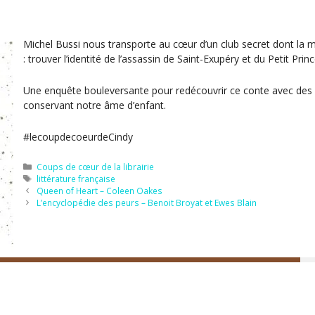
Michel Bussi nous transporte au cœur d’un club secret dont la mi
: trouver l’identité de l’assassin de Saint-Exupéry et du Petit Princ
Une enquête bouleversante pour redécouvrir ce conte avec des 
conservant notre âme d’enfant.
#lecoupdecoeurdeCindy
Catégories
Coups de cœur de la librairie
Étiquettes
littérature française
Queen of Heart – Coleen Oakes
L’encyclopédie des peurs – Benoit Broyat et Ewes Blain
Instagram
Facebook
lan du site
Mentions légales