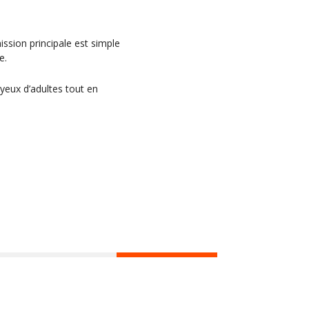
ssion principale est simple
e.
yeux d’adultes tout en
Hors les murs
Agenda
Actus