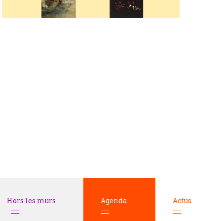
n
t
s
Hors les murs
Agenda
Actus