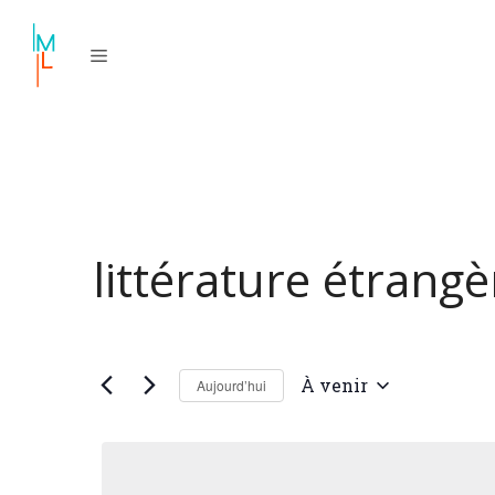
Aller
au
contenu
littérature étrangè
À venir
Aujourd’hui
S
é
l
e