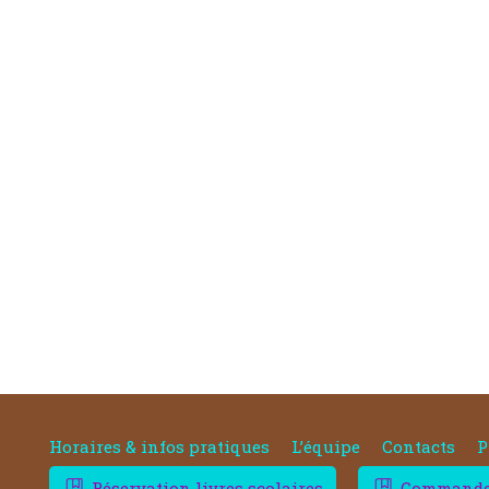
Horaires & infos pratiques
L’équipe
Contacts
P
Réservation livres scolaires
Commander