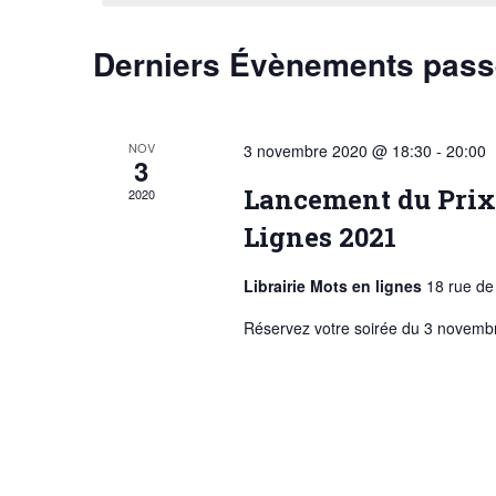
c
t
Derniers Évènements pas
i
o
n
n
e
NOV
3 novembre 2020 @ 18:30
-
20:00
3
z
u
Lancement du Prix 
2020
n
Lignes 2021
e
d
a
Librairie Mots en lignes
18 rue de
t
Réservez votre soirée du 3 novembre
e
.