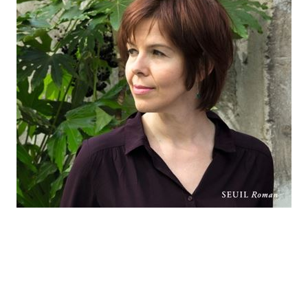
En avril 2022, la mère de Julia Deck est victime d’un accident cérébral.
Selon les médecins, ses chances de survie sont infimes. Mais la
patiente déjoue les diagnostics. Commence alors un long
cheminement, dans l’espoir d’une convalescence, à travers le dédale
des établissements de soins. En parallèle, Julia Deck raconte, sur un
rythme vif et non dénué d’humour
british
, la vie de cette femme