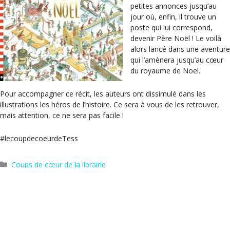
petites annonces jusqu’au
jour où, enfin, il trouve un
poste qui lui correspond,
devenir Père Noël ! Le voilà
alors lancé dans une aventure
qui l’amènera jusqu’au cœur
du royaume de Noel.
Pour accompagner ce récit, les auteurs ont dissimulé dans les
illustrations les héros de l’histoire. Ce sera à vous de les retrouver,
mais attention, ce ne sera pas facile !
#lecoupdecoeurdeTess
Catégories
Coups de cœur de la librairie
Étiquettes
littérature jeunesse
Où vivaient les gens heureux – Joyce Maynard
Crénom, Baudelaire ! – Jean Teulé