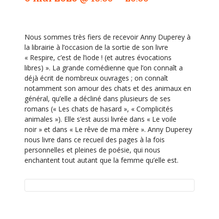
a
v
i
Nous sommes très fiers de recevoir Anny Duperey à
g
la librairie à l’occasion de la sortie de son livre
a
« Respire, c’est de l’iode ! (et autres évocations
t
libres) ». La grande comédienne que l’on connaît a
déjà écrit de nombreux ouvrages ; on connaît
i
notamment son amour des chats et des animaux en
o
général, qu’elle a décliné dans plusieurs de ses
n
romans (« Les chats de hasard », « Complicités
animales »). Elle s’est aussi livrée dans « Le voile
É
noir » et dans « Le rêve de ma mère ». Anny Duperey
v
nous livre dans ce recueil des pages à la fois
è
personnelles et pleines de poésie, qui nous
enchantent tout autant que la femme qu’elle est.
n
e
m
e