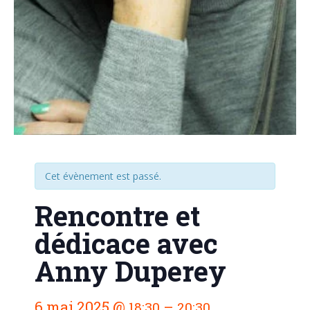
Cet évènement est passé.
Rencontre et
dédicace avec
Anny Duperey
N
6 mai 2025
@
–
18:30
20:30