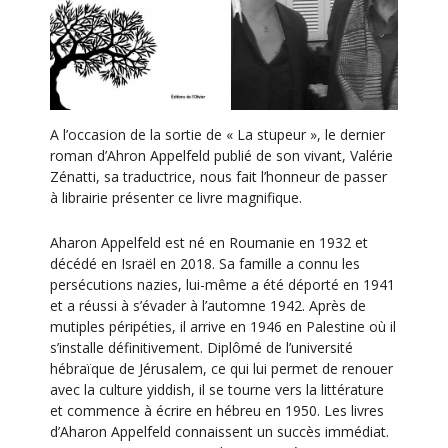
i
o
n
É
v
A l’occasion de la sortie de « La stupeur », le dernier
è
roman d’Ahron Appelfeld publié de son vivant, Valérie
n
Zénatti, sa traductrice, nous fait l’honneur de passer
à librairie présenter ce livre magnifique.
e
m
Aharon Appelfeld est né en Roumanie en 1932 et
e
décédé en Israël en 2018. Sa famille a connu les
persécutions nazies, lui-même a été déporté en 1941
n
et a réussi à s’évader à l’automne 1942. Après de
t
mutiples péripéties, il arrive en 1946 en Palestine où il
s’installe définitivement. Diplômé de l’université
hébraïque de Jérusalem, ce qui lui permet de renouer
avec la culture yiddish, il se tourne vers la littérature
et commence à écrire en hébreu en 1950. Les livres
d’Aharon Appelfeld connaissent un succès immédiat.