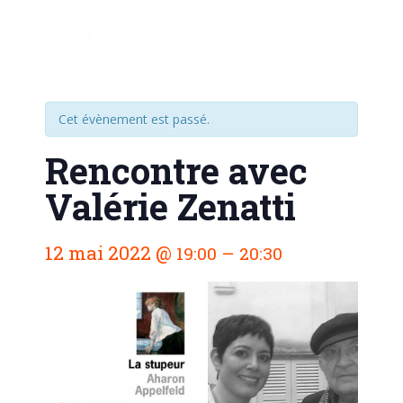
Cet évènement est passé.
Rencontre avec
Valérie Zenatti
N
12 mai 2022
@
–
19:00
20:30
a
v
i
g
a
t