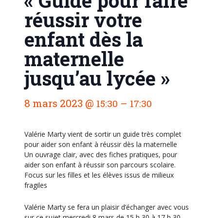
« Guide pour faire
réussir votre
enfant dès la
maternelle
jusqu’au lycée »
N
8 mars 2023
@
–
15:30
17:30
a
v
i
Valérie Marty vient de sortir un guide très complet
pour aider son enfant à réussir dès la maternelle
g
Un ouvrage clair, avec des fiches pratiques, pour
a
aider son enfant à réussir son parcours scolaire.
t
Focus sur les filles et les élèves issus de milieux
fragiles
i
o
Valérie Marty se fera un plaisir d’échanger avec vous
n
sur ce sujet mercredi 8 mars de 15 h 30 à 17 h 30