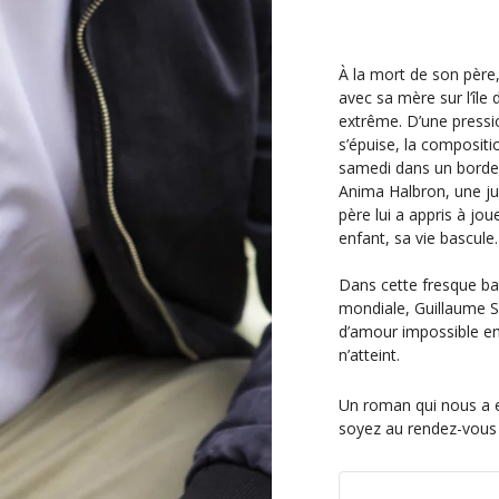
n
t
À la mort de son pèr
avec sa mère sur l’île
extrême. D’une pressio
s’épuise, la compositio
samedi dans un bordel 
Anima Halbron, une jui
père lui a appris à jo
enfant, sa vie bascule.
Dans cette fresque ba
mondiale, Guillaume S
d’amour impossible e
n’atteint.
Un roman qui nous a e
soyez au rendez-vous 