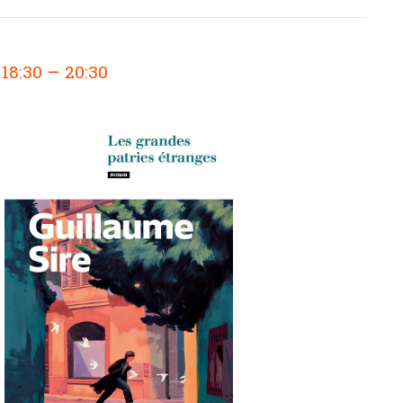
@
–
18:30
20:30