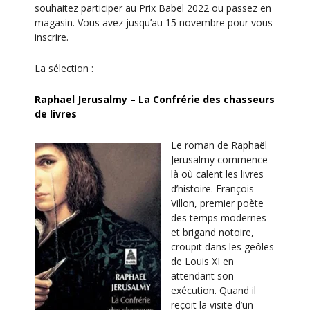
n
souhaitez participer au Prix Babel 2022 ou passez en
magasin. Vous avez jusqu’au 15 novembre pour vous
É
inscrire.
v
è
La sélection :
n
Raphael Jerusalmy – La Confrérie des chasseurs
e
de livres
m
e
Le roman de Raphaël
n
Jerusalmy commence
là où calent les livres
t
d’histoire. François
Villon, premier poète
des temps modernes
et brigand notoire,
croupit dans les geôles
de Louis XI en
attendant son
exécution. Quand il
reçoit la visite d’un