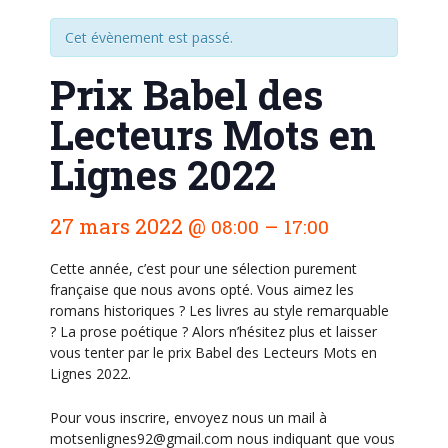
Cet évènement est passé.
Prix Babel des
Lecteurs Mots en
Lignes 2022
N
27 mars 2022
@
–
08:00
17:00
a
v
Cette année, c’est pour une sélection purement
i
française que nous avons opté. Vous aimez les
romans historiques ? Les livres au style remarquable
g
? La prose poétique ? Alors n’hésitez plus et laisser
a
vous tenter par le prix Babel des Lecteurs Mots en
t
Lignes 2022.
i
Pour vous inscrire, envoyez nous un mail à
o
motsenlignes92@gmail.com nous indiquant que vous