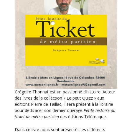
n
É
v
è
n
e
m
e
n
t
Grégoire Thonnat est un passionné d’histoire. Auteur
des livres de la collection « Le petit Quizz » aux
éditions Pierre de Taillac, il sera présent à la librairie
pour dédicacer son dernier ouvrage
Petite histoire du
ticket de métro parisien
des éditions Télémaque.
Dans ce livre nous sont présentés les différents