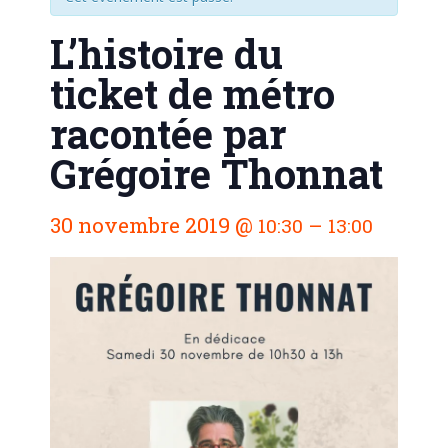
L’histoire du
ticket de métro
racontée par
Grégoire Thonnat
N
30 novembre 2019
@
–
10:30
13:00
a
v
i
g
a
t
i
o