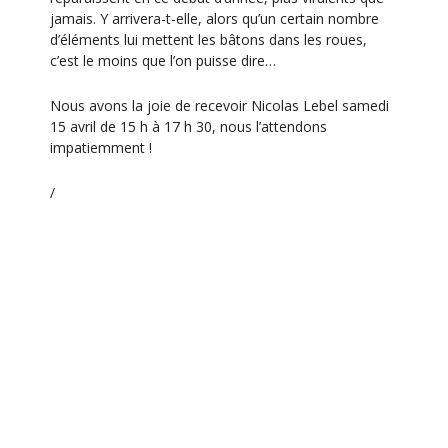
n
jamais. Y arrivera-t-elle, alors qu’un certain nombre
d’éléments lui mettent les bâtons dans les roues,
e
c’est le moins que l’on puisse dire…
m
e
Nous avons la joie de recevoir Nicolas Lebel samedi
15 avril de 15 h à 17 h 30, nous l’attendons
n
impatiemment !
t
/
Ajouter au calendrier