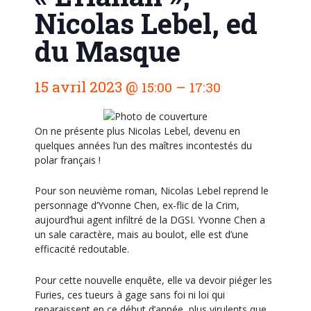
Nicolas Lebel, ed
du Masque
N
15 avril 2023
@
–
15:00
17:30
a
v
i
On ne présente plus Nicolas Lebel, devenu en
quelques années l’un des maîtres incontestés du
g
polar français !
a
t
Pour son neuvième roman, Nicolas Lebel reprend le
personnage d’Yvonne Chen, ex-flic de la Crim,
i
aujourd’hui agent infiltré de la DGSI. Yvonne Chen a
o
un sale caractère, mais au boulot, elle est d’une
n
efficacité redoutable.
É
Pour cette nouvelle enquête, elle va devoir piéger les
v
Furies, ces tueurs à gage sans foi ni loi qui
è
reparaissent en ce début d’année, plus virulents que