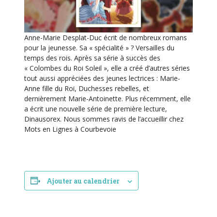
i
o
n
Anne-Marie Desplat-Duc écrit de nombreux romans
É
pour la jeunesse. Sa « spécialité » ? Versailles du
temps des rois. Après sa série à succès des
v
« Colombes du Roi Soleil », elle a créé d’autres séries
è
tout aussi appréciées des jeunes lectrices : Marie-
n
Anne fille du Roi, Duchesses rebelles, et
dernièrement Marie-Antoinette. Plus récemment, elle
e
a écrit une nouvelle série de première lecture,
m
Dinausorex. Nous sommes ravis de l’accueillir chez
e
Mots en Lignes à Courbevoie
n
t
Ajouter au calendrier