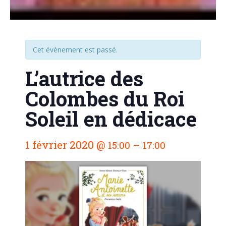
Cet évènement est passé.
L’autrice des
Colombes du Roi
Soleil en dédicace
N
1 février 2020
@
–
15:00
17:00
a
v
i
g
a
t