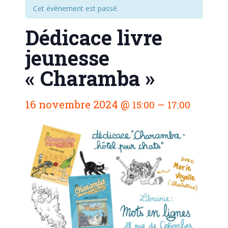
Cet évènement est passé.
Dédicace livre
jeunesse
« Charamba »
N
16 novembre 2024
@
–
15:00
17:00
a
v
i
g
a
t
i
o
n