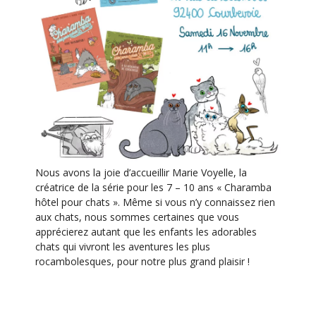
É
v
è
n
e
m
e
n
t
Nous avons la joie d’accueillir Marie Voyelle, la
créatrice de la série pour les 7 – 10 ans « Charamba
hôtel pour chats ». Même si vous n’y connaissez rien
aux chats, nous sommes certaines que vous
apprécierez autant que les enfants les adorables
chats qui vivront les aventures les plus
rocambolesques, pour notre plus grand plaisir !
Venez donc passer un moment avec nous et avec
ces chats de papier, samedi 16 novembre de 15 h à