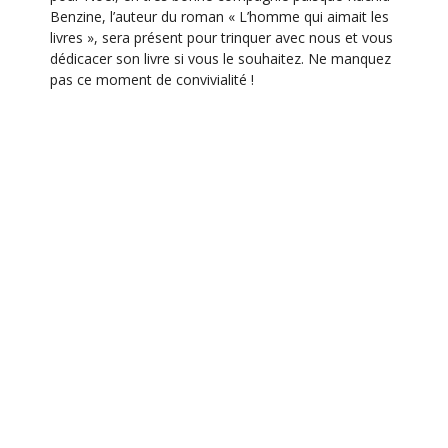
n
Benzine, l’auteur du roman « L’homme qui aimait les
livres », sera présent pour trinquer avec nous et vous
t
dédicacer son livre si vous le souhaitez. Ne manquez
pas ce moment de convivialité !
Ajouter au calendrier
Hors les murs