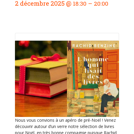
2 décembre 2025
@
–
18:30
20:00
a
v
i
g
a
t
i
o
n
É
v
è
n
e
Nous vous convions à un apéro de pré-Noël ! Venez
m
découvrir autour d’un verre notre sélection de livres
e
pour Noël, en très bonne compagnie puisque Rachid