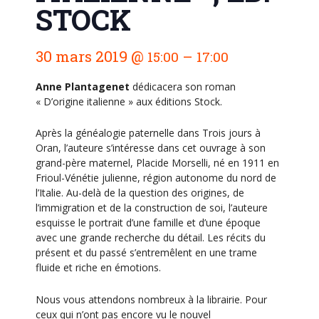
STOCK
N
30 mars 2019
@
–
15:00
17:00
a
v
Anne Plantagenet
dédicacera son roman
i
« D’origine italienne » aux éditions Stock.
g
Après la généalogie paternelle dans Trois jours à
a
Oran, l’auteure s’intéresse dans cet ouvrage à son
t
grand-père maternel, Placide Morselli, né en 1911 en
Frioul-Vénétie julienne, région autonome du nord de
i
l’Italie. Au-delà de la question des origines, de
o
l’immigration et de la construction de soi, l’auteure
n
esquisse le portrait d’une famille et d’une époque
avec une grande recherche du détail. Les récits du
É
présent et du passé s’entremêlent en une trame
v
fluide et riche en émotions.
è
n
Nous vous attendons nombreux à la librairie. Pour
ceux qui n’ont pas encore vu le nouvel