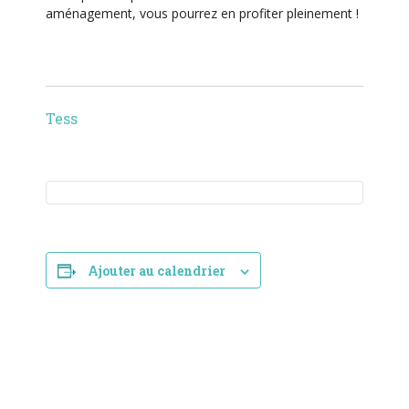
e
aménagement, vous pourrez en profiter pleinement !
m
e
n
t
Tess
Ajouter au calendrier